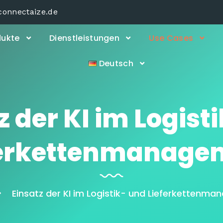
connectaize.de
dukte
Dienstleistungen
Use Cases
Deutsch
z der KI im Logist
ferkettenmanage
Einsatz der KI im Logistik- und Lieferkettenm