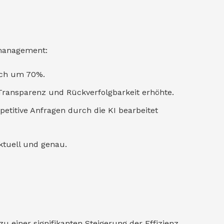
nmanagement:
sich um 70%.
 Transparenz und Rückverfolgbarkeit erhöhte.
petitive Anfragen durch die KI bearbeitet
ktuell und genau.
u einer signifikanten Steigerung der Effizienz