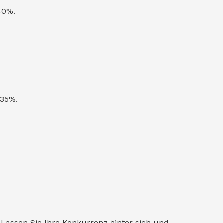
40%.
 35%.
Lassen Sie Ihre Konkurrenz hinter sich und