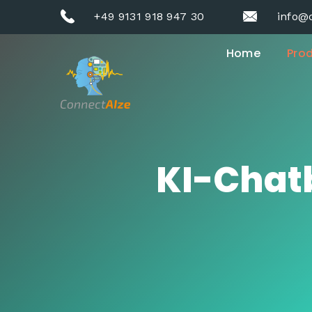
+49 9131 918 947 30
info@
Home
Pro
KI-Chatb