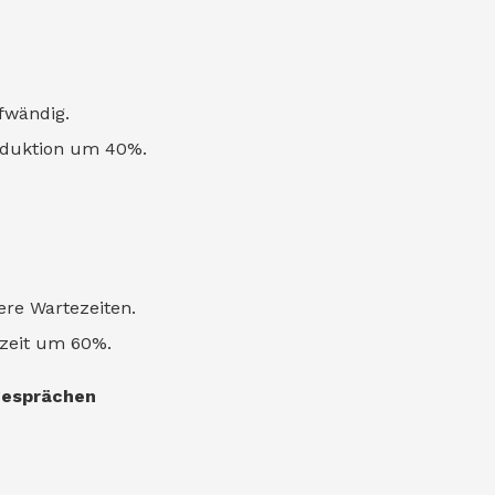
fwändig.
reduktion um 40%.
ere Wartezeiten.
szeit um 60%.
gesprächen