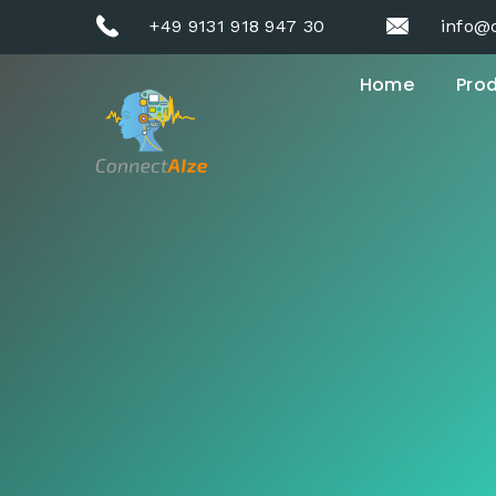
+49 9131 918 947 30
info@
Home
Pro