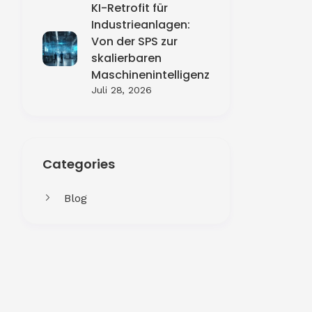
KI-Retrofit für
Industrieanlagen:
Von der SPS zur
skalierbaren
Maschinenintelligenz
Juli 28, 2026
Categories
Blog
Get More
Facing challenges in thework
processes is very