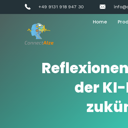
+49 9131 918 947 30
info@
Home
Pro
Reflexione
der KI-
zukün