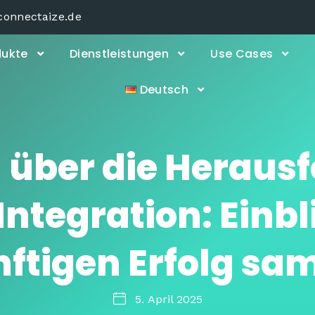
connectaize.de
dukte
Dienstleistungen
Use Cases
Deutsch
n über die Heraus
Integration: Einbl
ftigen Erfolg s
5. April 2025